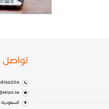
تواصل م
58166204
@skips.sa
السعودية ،