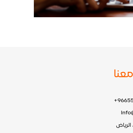
عنا
+9665
Info
 الرياض