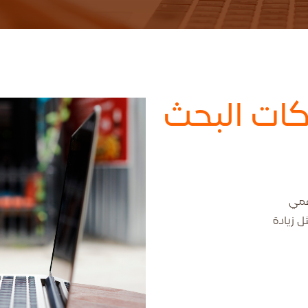
كات البحث
رقمي
 زيادة